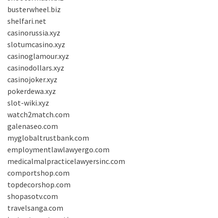
busterwheel.biz
shelfari.net
casinorussia.xyz
slotumcasino.xyz
casinoglamour.xyz
casinodollars.xyz
casinojoker.xyz
pokerdewa.xyz
slot-wiki.xyz
watch2match.com
galenaseo.com
myglobaltrustbank.com
employmentlawlawyergo.com
medicalmalpracticelawyersinc.com
comportshop.com
topdecorshop.com
shopasotv.com
travelsanga.com