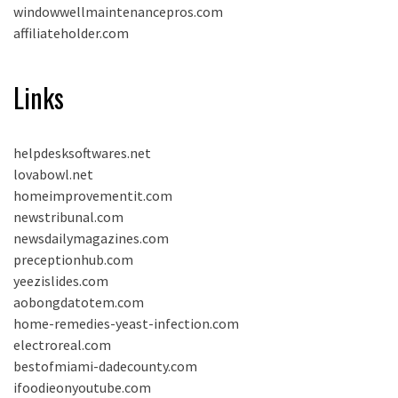
windowwellmaintenancepros.com
affiliateholder.com
Links
helpdesksoftwares.net
lovabowl.net
homeimprovementit.com
newstribunal.com
newsdailymagazines.com
preceptionhub.com
yeezislides.com
aobongdatotem.com
home-remedies-yeast-infection.com
electroreal.com
bestofmiami-dadecounty.com
ifoodieonyoutube.com