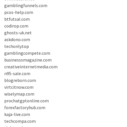
gamblingfunnels.com
pcos-help.com
btfutsal.com
codirop.com
ghosts-uk.net
askdono.com
techonly.top
gamblingcompete.com
businesssmagazine.com
creativeinternetmedia.com
n95-sale.com
blogreborn.com
virtcitnow.com
wiselymap.com
prochatgptonline.com
forexfactoryhub.com
kaja-live.com
techcompa.com