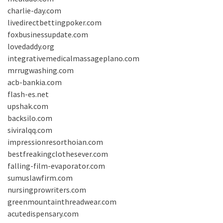
charlie-day.com
livedirectbettingpoker.com
foxbusinessupdate.com
lovedaddy.org
integrativemedicalmassageplano.com
mrrugwashing.com
acb-bankia.com
flash-es.net
upshak.com
backsilo.com
siviralqq.com
impressionresorthoian.com
bestfreakingclothesever.com
falling-film-evaporator.com
sumuslawfirm.com
nursingprowriters.com
greenmountainthreadwear.com
acutedispensary.com