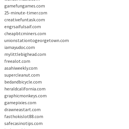
gamefungames.com
25-minute-timer.com
creativefuntask.com
engrsaifulsaif.com
cheapbtcminers.com
unionstationtogeorgetown.com
iamayudoc.com
mylittlebighead.com
freealot.com
asahiweekly.com
supercleanut.com
bedandbicycle.com
heraldcalifornia.com
graphicmonkeys.com
gamepixies.com
drawneastart.com
fasthokislot88.com
safecasinotips.com