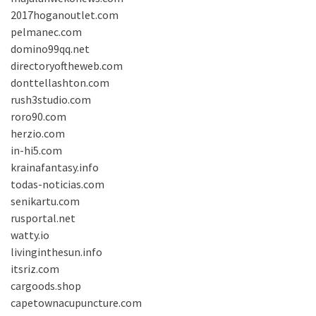
2017hoganoutlet.com
pelmanec.com
domino99qq.net
directoryoftheweb.com
donttellashton.com
rush3studio.com
roro90.com
herzio.com
in-hi5.com
krainafantasy.info
todas-noticias.com
senikartu.com
rusportal.net
watty.io
livinginthesun.info
itsriz.com
cargoods.shop
capetownacupuncture.com