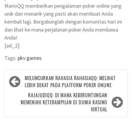
MarioQQ memberikan pengalaman poker online yang
unik dan menarik yang pasti akan membuat Anda
kembali lagi. Bergabunglah dengan komunitas hari ini
dan lihat ke mana perjalanan poker Anda membawa
Anda!
[ad_2]
Tags:
pkv games
Post
MELUNCURKAN RAHASIA RAHASIAQQ: MELIHAT
navigation
LEBIH DEKAT PADA PLATFORM POKER ONLINE
RAJAJUDIQQ: DI MANA KEBERUNTUNGAN
MEMENUHI KETERAMPILAN DI DUNIA KASINO
VIRTUAL