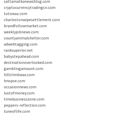
sattamatkanewsblog.com
cryptocurrencytradingcn.com
totowaz.com
charlestonwipesettlement.com
brandfollowmarket.com
weeklyjobnews.com
countyanimalshelter.com
adwebtagging.com
ranksuperior.net
babystepahead.com
destinationoverlooked.com
gamblingamount.com
hillclimbwax.com
hnopse.com
occasionnews.com
lustofmoney.com
timebusinesszone.com
peppers-reflection.com
tuneoflife.com