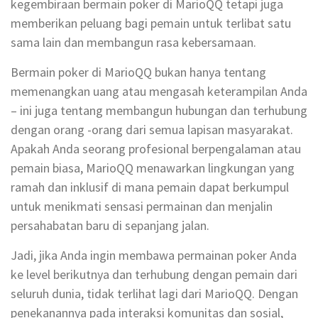
kegembiraan bermain poker di MarioQQ tetapi juga
memberikan peluang bagi pemain untuk terlibat satu
sama lain dan membangun rasa kebersamaan.
Bermain poker di MarioQQ bukan hanya tentang
memenangkan uang atau mengasah keterampilan Anda
– ini juga tentang membangun hubungan dan terhubung
dengan orang -orang dari semua lapisan masyarakat.
Apakah Anda seorang profesional berpengalaman atau
pemain biasa, MarioQQ menawarkan lingkungan yang
ramah dan inklusif di mana pemain dapat berkumpul
untuk menikmati sensasi permainan dan menjalin
persahabatan baru di sepanjang jalan.
Jadi, jika Anda ingin membawa permainan poker Anda
ke level berikutnya dan terhubung dengan pemain dari
seluruh dunia, tidak terlihat lagi dari MarioQQ. Dengan
penekanannya pada interaksi komunitas dan sosial,