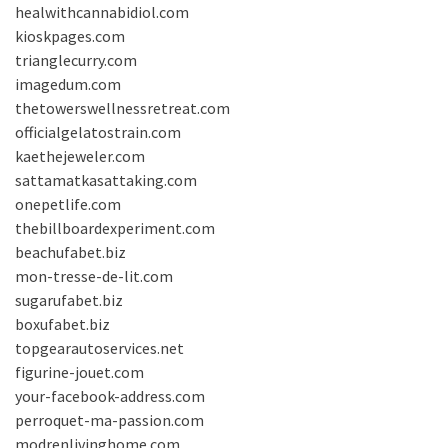
healwithcannabidiol.com
kioskpages.com
trianglecurry.com
imagedum.com
thetowerswellnessretreat.com
officialgelatostrain.com
kaethejeweler.com
sattamatkasattaking.com
onepetlife.com
thebillboardexperiment.com
beachufabet.biz
mon-tresse-de-lit.com
sugarufabet.biz
boxufabet.biz
topgearautoservices.net
figurine-jouet.com
your-facebook-address.com
perroquet-ma-passion.com
modrenlivinghome.com