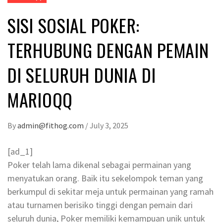
SISI SOSIAL POKER:
TERHUBUNG DENGAN PEMAIN
DI SELURUH DUNIA DI
MARIOQQ
By
admin@fithog.com
/
July 3, 2025
[ad_1]
Poker telah lama dikenal sebagai permainan yang
menyatukan orang. Baik itu sekelompok teman yang
berkumpul di sekitar meja untuk permainan yang ramah
atau turnamen berisiko tinggi dengan pemain dari
seluruh dunia, Poker memiliki kemampuan unik untuk