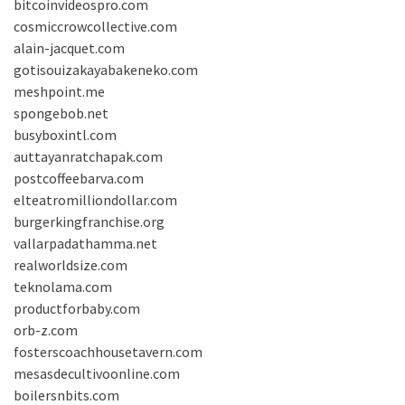
bitcoinvideospro.com
cosmiccrowcollective.com
alain-jacquet.com
gotisouizakayabakeneko.com
meshpoint.me
spongebob.net
busyboxintl.com
auttayanratchapak.com
postcoffeebarva.com
elteatromilliondollar.com
burgerkingfranchise.org
vallarpadathamma.net
realworldsize.com
teknolama.com
productforbaby.com
orb-z.com
fosterscoachhousetavern.com
mesasdecultivoonline.com
boilersnbits.com