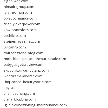
sight-web.com
himadrigroup.com
islamroman.com
td-autofinance.com
frienlyjokerpoker.com
kowloonnslots.com
techibro.com
alpinemagazines.com
vulcanrp.com
twitter-trend-blog.com
montblancpensonlineoutletsale.com
babygadgetsreview.com
akupunktur-ambulanz.com
whatiremembered.com
linq-condo-beautyworld.com
ebyt.cc
chaindaohang.com
drmarkbuddha.com
lg-air-conditioning-maintenance.com