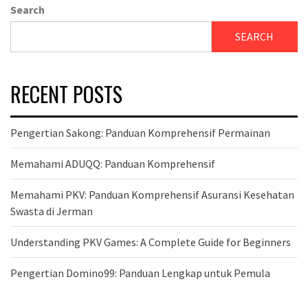
Search
SEARCH
RECENT POSTS
Pengertian Sakong: Panduan Komprehensif Permainan
Memahami ADUQQ: Panduan Komprehensif
Memahami PKV: Panduan Komprehensif Asuransi Kesehatan
Swasta di Jerman
Understanding PKV Games: A Complete Guide for Beginners
Pengertian Domino99: Panduan Lengkap untuk Pemula