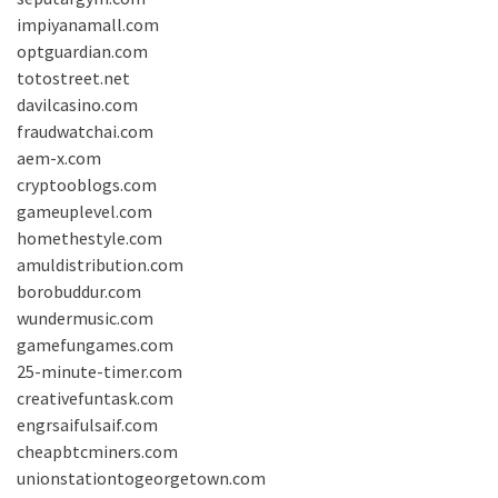
impiyanamall.com
optguardian.com
totostreet.net
davilcasino.com
fraudwatchai.com
aem-x.com
cryptooblogs.com
gameuplevel.com
homethestyle.com
amuldistribution.com
borobuddur.com
wundermusic.com
gamefungames.com
25-minute-timer.com
creativefuntask.com
engrsaifulsaif.com
cheapbtcminers.com
unionstationtogeorgetown.com