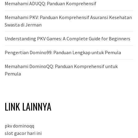
Memahami ADUQQ: Panduan Komprehensif
Memahami PKV: Panduan Komprehensif Asuransi Kesehatan
Swasta di Jerman
Understanding PKV Games: A Complete Guide for Beginners
Pengertian Domino99: Panduan Lengkap untuk Pemula
Memahami DominoQQ: Panduan Komprehensif untuk
Pemula
LINK LAINNYA
pkv dominoqq
slot gacor hari ini