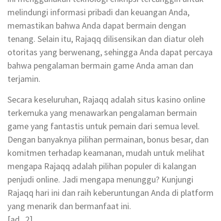
melindungi informasi pribadi dan keuangan Anda,
memastikan bahwa Anda dapat bermain dengan
tenang. Selain itu, Rajaqq dilisensikan dan diatur oleh
otoritas yang berwenang, sehingga Anda dapat percaya
bahwa pengalaman bermain game Anda aman dan
terjamin.
Secara keseluruhan, Rajaqq adalah situs kasino online
terkemuka yang menawarkan pengalaman bermain
game yang fantastis untuk pemain dari semua level.
Dengan banyaknya pilihan permainan, bonus besar, dan
komitmen terhadap keamanan, mudah untuk melihat
mengapa Rajaqq adalah pilihan populer di kalangan
penjudi online. Jadi mengapa menunggu? Kunjungi
Rajaqq hari ini dan raih keberuntungan Anda di platform
yang menarik dan bermanfaat ini.
[ad_2]