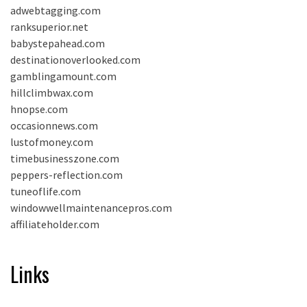
adwebtagging.com
ranksuperior.net
babystepahead.com
destinationoverlooked.com
gamblingamount.com
hillclimbwax.com
hnopse.com
occasionnews.com
lustofmoney.com
timebusinesszone.com
peppers-reflection.com
tuneoflife.com
windowwellmaintenancepros.com
affiliateholder.com
Links