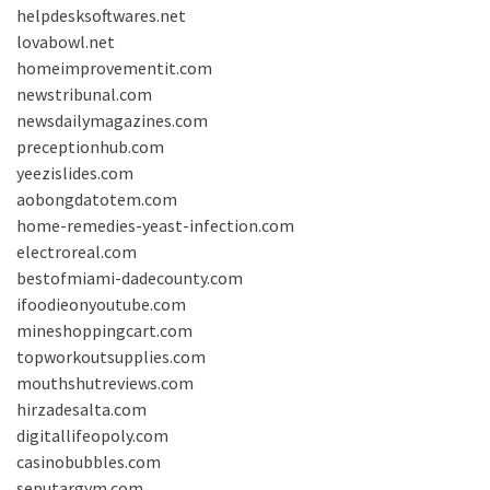
helpdesksoftwares.net
lovabowl.net
homeimprovementit.com
newstribunal.com
newsdailymagazines.com
preceptionhub.com
yeezislides.com
aobongdatotem.com
home-remedies-yeast-infection.com
electroreal.com
bestofmiami-dadecounty.com
ifoodieonyoutube.com
mineshoppingcart.com
topworkoutsupplies.com
mouthshutreviews.com
hirzadesalta.com
digitallifeopoly.com
casinobubbles.com
seputargym.com