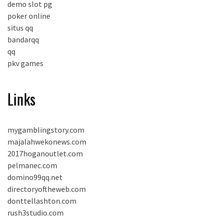
demo slot pg
poker online
situs qq
bandarqq
qq
pkv games
Links
mygamblingstory.com
majalahwekonews.com
2017hoganoutlet.com
pelmanec.com
domino99qq.net
directoryoftheweb.com
donttellashton.com
rush3studio.com