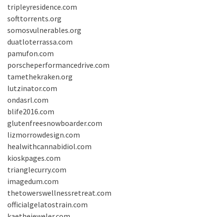
tripleyresidence.com
softtorrents.org
somosvulnerables.org
duatloterrassa.com
pamufon.com
porscheperformancedrive.com
tamethekraken.org
lutzinator.com
ondasrl.com
blife2016.com
glutenfreesnowboarder.com
lizmorrowdesign.com
healwithcannabidiol.com
kioskpages.com
trianglecurry.com
imagedum.com
thetowerswellnessretreat.com
officialgelatostrain.com
kaethejeweler.com