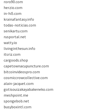
roro90.com
herzio.com
in-hi5.com
krainafantasy.info
todas-noticias.com
senikartu.com
rusportal.net
watty.io
livinginthesun.info
itsriz.com
cargoods.shop
capetownacupuncture.com
bitcoinvideospro.com
cosmiccrowcollective.com
alain-jacquet.com
gotisouizakayabakeneko.com
meshpoint.me
spongebob.net
busyboxintl.com