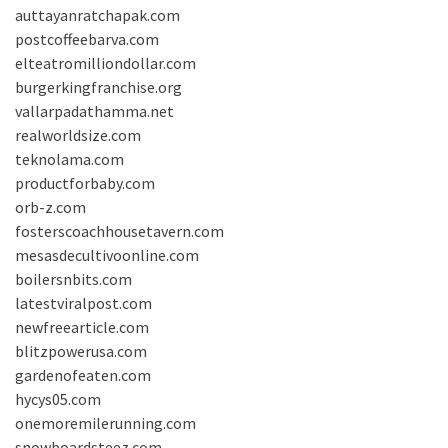
auttayanratchapak.com
postcoffeebarva.com
elteatromilliondollar.com
burgerkingfranchise.org
vallarpadathamma.net
realworldsize.com
teknolama.com
productforbaby.com
orb-z.com
fosterscoachhousetavern.com
mesasdecultivoonline.com
boilersnbits.com
latestviralpost.com
newfreearticle.com
blitzpowerusa.com
gardenofeaten.com
hycys05.com
onemoremilerunning.com
snowboardsteez.com