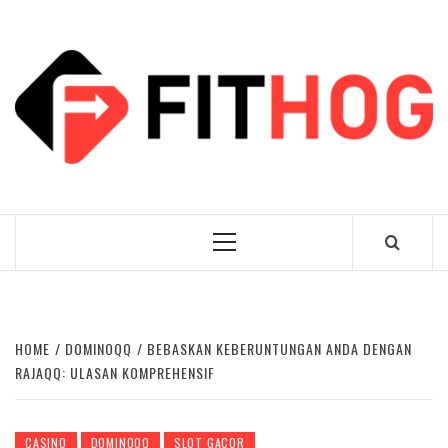
Skip
to
content
BANYAK ASPEK YANG PERLU DIPERHATIKAN
SEBELUM MEMILIH SITUS JUDI ONLINE SEBAGAI
TEMPAT ANDA BERMAIN, HATI – HATI TERTIPU!
Primary
Menu
HOME
DOMINOQQ
BEBASKAN KEBERUNTUNGAN ANDA DENGAN
RAJAQQ: ULASAN KOMPREHENSIF
CASINO
DOMINOQQ
SLOT GACOR