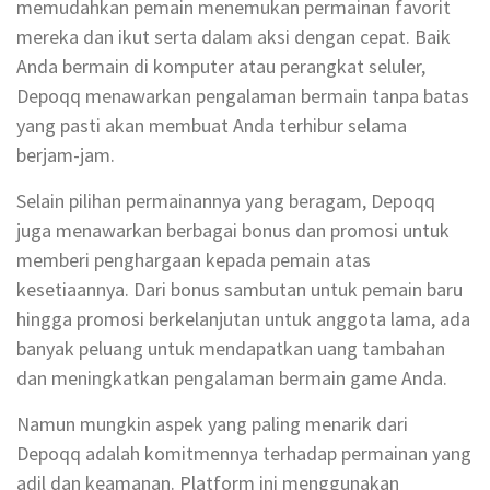
memudahkan pemain menemukan permainan favorit
mereka dan ikut serta dalam aksi dengan cepat. Baik
Anda bermain di komputer atau perangkat seluler,
Depoqq menawarkan pengalaman bermain tanpa batas
yang pasti akan membuat Anda terhibur selama
berjam-jam.
Selain pilihan permainannya yang beragam, Depoqq
juga menawarkan berbagai bonus dan promosi untuk
memberi penghargaan kepada pemain atas
kesetiaannya. Dari bonus sambutan untuk pemain baru
hingga promosi berkelanjutan untuk anggota lama, ada
banyak peluang untuk mendapatkan uang tambahan
dan meningkatkan pengalaman bermain game Anda.
Namun mungkin aspek yang paling menarik dari
Depoqq adalah komitmennya terhadap permainan yang
adil dan keamanan. Platform ini menggunakan