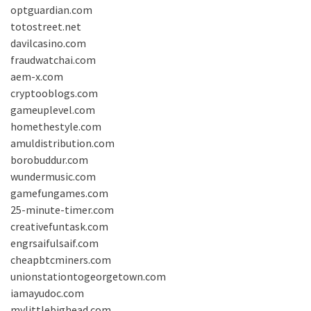
optguardian.com
totostreet.net
davilcasino.com
fraudwatchai.com
aem-x.com
cryptooblogs.com
gameuplevel.com
homethestyle.com
amuldistribution.com
borobuddur.com
wundermusic.com
gamefungames.com
25-minute-timer.com
creativefuntask.com
engrsaifulsaif.com
cheapbtcminers.com
unionstationtogeorgetown.com
iamayudoc.com
mylittlebighead.com