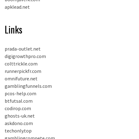
apklead.net
Links
prada-outlet.net
digigrowthpro.com
colttrickle.com
runnerpickfr.com
omnifuture.net
gamblingfunnels.com
pcos-help.com
btfutsal.com
codirop.com
ghosts-uk.net
askdono.com
techonly.top
gamblingcompete.com