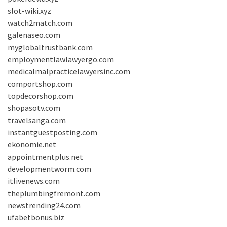
slot-wiki.xyz
watch2match.com
galenaseo.com
myglobaltrustbank.com
employmentlawlawyergo.com
medicalmalpracticelawyersinc.com
comportshop.com
topdecorshop.com
shopasotv.com
travelsanga.com
instantguestposting.com
ekonomie.net
appointmentplus.net
developmentworm.com
itlivenews.com
theplumbingfremont.com
newstrending24.com
ufabetbonus.biz