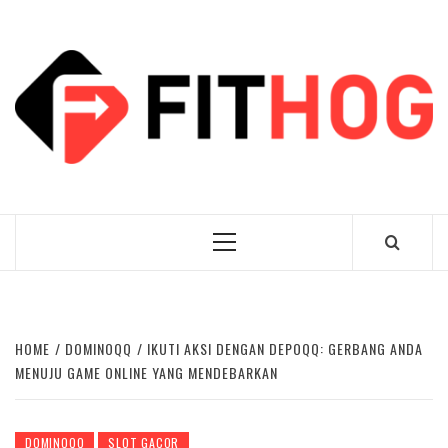
Skip
to
content
BANYAK ASPEK YANG PERLU DIPERHATIKAN
SEBELUM MEMILIH SITUS JUDI ONLINE SEBAGAI
TEMPAT ANDA BERMAIN, HATI – HATI TERTIPU!
Primary
Menu
HOME
DOMINOQQ
IKUTI AKSI DENGAN DEPOQQ: GERBANG ANDA
MENUJU GAME ONLINE YANG MENDEBARKAN
DOMINOQQ
SLOT GACOR