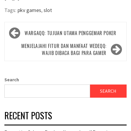
Tags:
pkv games
,
slot
Post
WARGAQQ: TUJUAN UTAMA PENGGEMAR POKER
navigation
MENJELAJAHI FITUR DAN MANFAAT WEDEQQ:
WAJIB DIBACA BAGI PARA GAMER
Search
SEARCH
RECENT POSTS