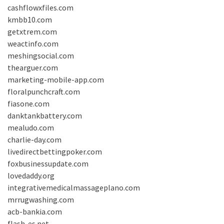
cashflowxfiles.com
kmbb10.com
getxtrem.com
weactinfo.com
meshingsocial.com
thearguer.com
marketing-mobile-app.com
floralpunchcraft.com
fiasone.com
danktankbattery.com
mealudo.com
charlie-day.com
livedirectbettingpoker.com
foxbusinessupdate.com
lovedaddy.org
integrativemedicalmassageplano.com
mrrugwashing.com
acb-bankia.com
flash-es.net