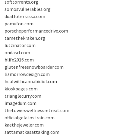
softtorrents.org
somosvulnerables.org
duatloterrassa.com
pamufon.com
porscheperformancedrive.com
tamethekraken.org
lutzinator.com
ondasrl.com
blife2016.com
glutenfreesnowboarder.com
lizmorrowdesign.com
healwithcannabidiol.com
kioskpages.com
trianglecurry.com
imagedum.com
thetowerswellnessretreat.com
officialgelatostrain.com
kaethejeweler.com
sattamatkasattaking.com