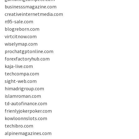
businesssmagazine.com
creativeinternetmedia.com
n95-sale.com
blogreborn.com
virtcitnow.com
wiselymap.com
prochatgptonline.com
forexfactoryhub.com
kaja-live.com
techcompa.com
sight-web.com
himadrigroup.com
islamroman.com
td-autofinance.com
frienlyjokerpoker.com
kowloonnslots.com
techibro.com
alpinemagazines.com