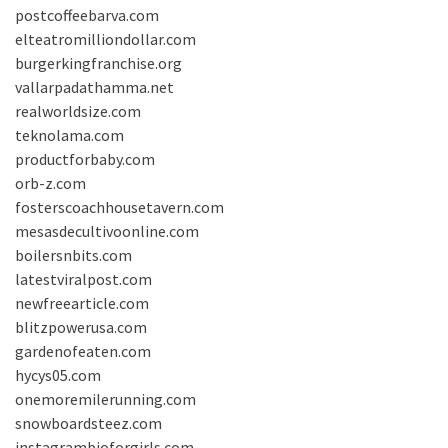
postcoffeebarva.com
elteatromilliondollar.com
burgerkingfranchise.org
vallarpadathamma.net
realworldsize.com
teknolama.com
productforbaby.com
orb-z.com
fosterscoachhousetavern.com
mesasdecultivoonline.com
boilersnbits.com
latestviralpost.com
newfreearticle.com
blitzpowerusa.com
gardenofeaten.com
hycys05.com
onemoremilerunning.com
snowboardsteez.com
instagrambioforgirls.com