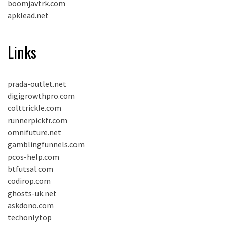
boomjavtrk.com
apklead.net
Links
prada-outlet.net
digigrowthpro.com
colttrickle.com
runnerpickfr.com
omnifuture.net
gamblingfunnels.com
pcos-help.com
btfutsal.com
codirop.com
ghosts-uk.net
askdono.com
techonly.top