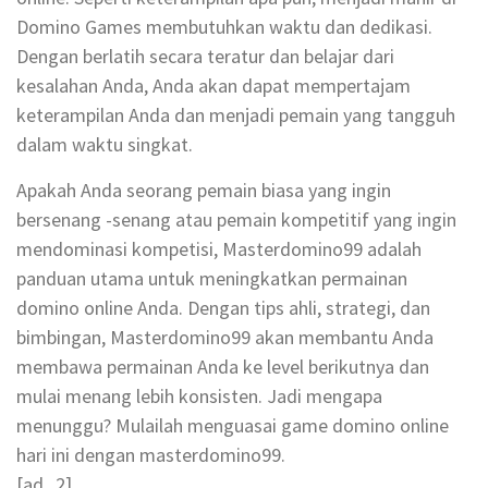
Domino Games membutuhkan waktu dan dedikasi.
Dengan berlatih secara teratur dan belajar dari
kesalahan Anda, Anda akan dapat mempertajam
keterampilan Anda dan menjadi pemain yang tangguh
dalam waktu singkat.
Apakah Anda seorang pemain biasa yang ingin
bersenang -senang atau pemain kompetitif yang ingin
mendominasi kompetisi, Masterdomino99 adalah
panduan utama untuk meningkatkan permainan
domino online Anda. Dengan tips ahli, strategi, dan
bimbingan, Masterdomino99 akan membantu Anda
membawa permainan Anda ke level berikutnya dan
mulai menang lebih konsisten. Jadi mengapa
menunggu? Mulailah menguasai game domino online
hari ini dengan masterdomino99.
[ad_2]