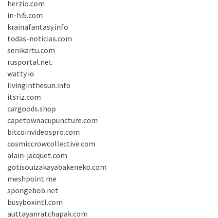
herzio.com
in-hi5.com
krainafantasy.info
todas-noticias.com
senikartu.com
rusportal.net
watty.io
livinginthesun.info
itsriz.com
cargoods.shop
capetownacupuncture.com
bitcoinvideospro.com
cosmiccrowcollective.com
alain-jacquet.com
gotisouizakayabakeneko.com
meshpoint.me
spongebob.net
busyboxintl.com
auttayanratchapak.com