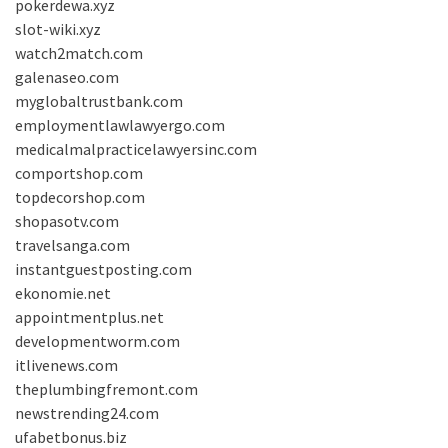
pokerdewa.xyz
slot-wiki.xyz
watch2match.com
galenaseo.com
myglobaltrustbank.com
employmentlawlawyergo.com
medicalmalpracticelawyersinc.com
comportshop.com
topdecorshop.com
shopasotv.com
travelsanga.com
instantguestposting.com
ekonomie.net
appointmentplus.net
developmentworm.com
itlivenews.com
theplumbingfremont.com
newstrending24.com
ufabetbonus.biz