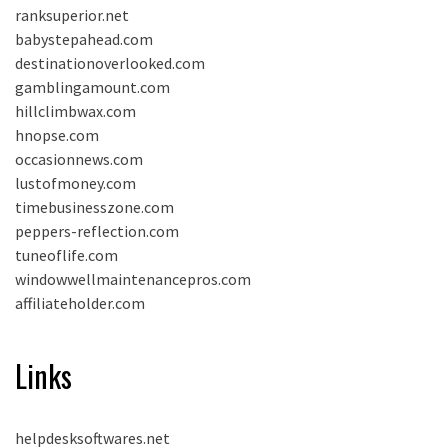
ranksuperior.net
babystepahead.com
destinationoverlooked.com
gamblingamount.com
hillclimbwax.com
hnopse.com
occasionnews.com
lustofmoney.com
timebusinesszone.com
peppers-reflection.com
tuneoflife.com
windowwellmaintenancepros.com
affiliateholder.com
Links
helpdesksoftwares.net