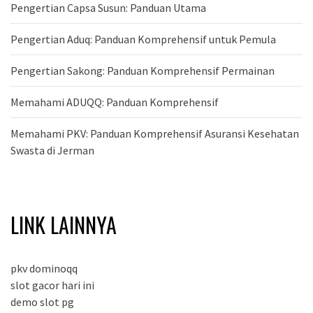
Pengertian Capsa Susun: Panduan Utama
Pengertian Aduq: Panduan Komprehensif untuk Pemula
Pengertian Sakong: Panduan Komprehensif Permainan
Memahami ADUQQ: Panduan Komprehensif
Memahami PKV: Panduan Komprehensif Asuransi Kesehatan
Swasta di Jerman
LINK LAINNYA
pkv dominoqq
slot gacor hari ini
demo slot pg