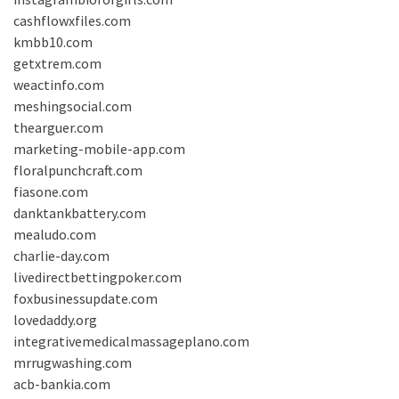
cashflowxfiles.com
kmbb10.com
getxtrem.com
weactinfo.com
meshingsocial.com
thearguer.com
marketing-mobile-app.com
floralpunchcraft.com
fiasone.com
danktankbattery.com
mealudo.com
charlie-day.com
livedirectbettingpoker.com
foxbusinessupdate.com
lovedaddy.org
integrativemedicalmassageplano.com
mrrugwashing.com
acb-bankia.com