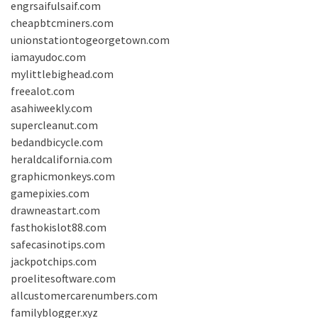
engrsaifulsaif.com
cheapbtcminers.com
unionstationtogeorgetown.com
iamayudoc.com
mylittlebighead.com
freealot.com
asahiweekly.com
supercleanut.com
bedandbicycle.com
heraldcalifornia.com
graphicmonkeys.com
gamepixies.com
drawneastart.com
fasthokislot88.com
safecasinotips.com
jackpotchips.com
proelitesoftware.com
allcustomercarenumbers.com
familyblogger.xyz