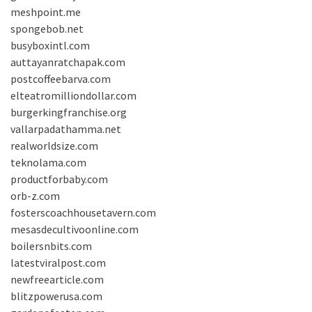
meshpoint.me
spongebob.net
busyboxintl.com
auttayanratchapak.com
postcoffeebarva.com
elteatromilliondollar.com
burgerkingfranchise.org
vallarpadathamma.net
realworldsize.com
teknolama.com
productforbaby.com
orb-z.com
fosterscoachhousetavern.com
mesasdecultivoonline.com
boilersnbits.com
latestviralpost.com
newfreearticle.com
blitzpowerusa.com