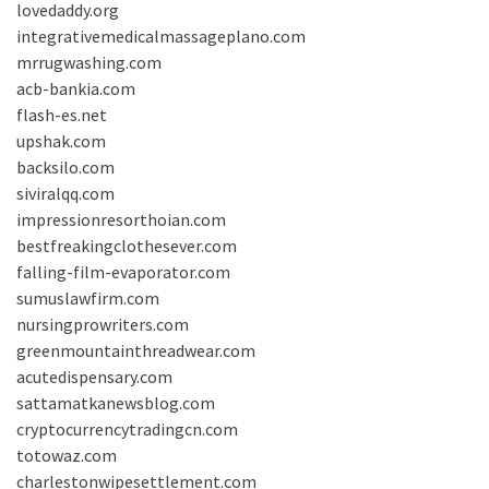
lovedaddy.org
integrativemedicalmassageplano.com
mrrugwashing.com
acb-bankia.com
flash-es.net
upshak.com
backsilo.com
siviralqq.com
impressionresorthoian.com
bestfreakingclothesever.com
falling-film-evaporator.com
sumuslawfirm.com
nursingprowriters.com
greenmountainthreadwear.com
acutedispensary.com
sattamatkanewsblog.com
cryptocurrencytradingcn.com
totowaz.com
charlestonwipesettlement.com