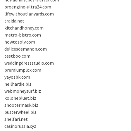
proengine-ultra24.com
lifewithoutlanyards.com
traida.net
kitchandhoney.com
metro-bistro.com
howtosolv.com
delicesdemanon.com
testboo.com
weddingdressstudio.com
premiumplox.com
yayosbk.com
neilhardie.biz
webmoneysurf.biz
kolohebluet.biz
shootermask.biz
busterwheel.biz
shelfari.net
casinorussia.xyz