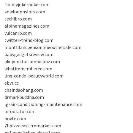
frienlyjokerpoker.com
kowloonnslots.com
techibro.com
alpinemagazines.com
vulcanrp.com
twitter-trend-blog.com
montblancpensonlineoutletsale.com
babygadgetsreview.com
akupunktur-ambulanz.com
whatiremembered.com
linq-condo-beautyworld.com
ebyt.cc
chaindaohang.com
drmarkbuddha.com
lg-air-conditioning-maintenance.com
infoorator.com
novte.com
7hpizzaeasternmarket.com
hollaendisches-viertel.com