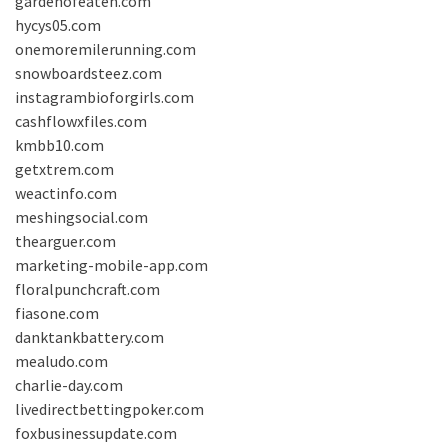
gardenofeaten.com
hycys05.com
onemoremilerunning.com
snowboardsteez.com
instagrambioforgirls.com
cashflowxfiles.com
kmbb10.com
getxtrem.com
weactinfo.com
meshingsocial.com
thearguer.com
marketing-mobile-app.com
floralpunchcraft.com
fiasone.com
danktankbattery.com
mealudo.com
charlie-day.com
livedirectbettingpoker.com
foxbusinessupdate.com