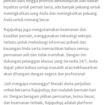
pemain baru hingga promosi berkelanjutan dan hadiah
loyalitas untuk pemain lama, ada banyak peluang untuk
meningkatkan uang Anda dan meningkatkan peluang
Anda untuk menang besar.
Rajajudiqq juga mengutamakan keamanan dan
keadilan pemain, menggunakan teknologi enkripsi
terbaru untuk melindungi informasi pribadi dan
keuangan Anda serta memastikan bahwa semua
permainan adil dan tidak memihak. Dengan tim
dukungan pelanggan khusus yang tersedia 24/7, Anda
dapat yakin bahwa setiap masalah atau kekhawatiran
akan ditangani dengan segera dan profesional.
Jadi mengapa menunggu? Masuki dunia perjudian
online bersama Rajajudiqq dan mulailah bermain hari
ini. Dengan beragam pilihan permainan, bonus besar,
dan keamanan terbaik, Rajajudiqq adalah platform