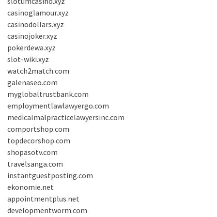
slotumcasino.xyz
casinoglamour.xyz
casinodollars.xyz
casinojoker.xyz
pokerdewa.xyz
slot-wiki.xyz
watch2match.com
galenaseo.com
myglobaltrustbank.com
employmentlawlawyergo.com
medicalmalpracticelawyersinc.com
comportshop.com
topdecorshop.com
shopasotv.com
travelsanga.com
instantguestposting.com
ekonomie.net
appointmentplus.net
developmentworm.com