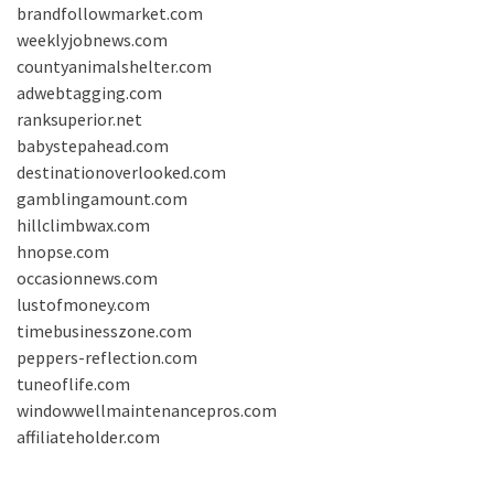
brandfollowmarket.com
weeklyjobnews.com
countyanimalshelter.com
adwebtagging.com
ranksuperior.net
babystepahead.com
destinationoverlooked.com
gamblingamount.com
hillclimbwax.com
hnopse.com
occasionnews.com
lustofmoney.com
timebusinesszone.com
peppers-reflection.com
tuneoflife.com
windowwellmaintenancepros.com
affiliateholder.com