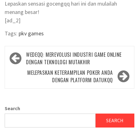
Lepaskan sensasi gocengqq hari ini dan mulailah
menang besar!
[ad_2]
Tags:
pkv games
Post
WEDEQQ: MEREVOLUSI INDUSTRI GAME ONLINE
navigation
DENGAN TEKNOLOGI MUTAKHIR
MELEPASKAN KETERAMPILAN POKER ANDA
DENGAN PLATFORM DATUKQQ
Search
SEARCH