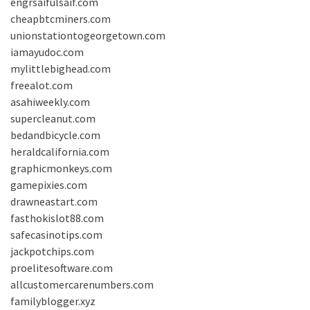
engrsaifulsaif.com
cheapbtcminers.com
unionstationtogeorgetown.com
iamayudoc.com
mylittlebighead.com
freealot.com
asahiweekly.com
supercleanut.com
bedandbicycle.com
heraldcalifornia.com
graphicmonkeys.com
gamepixies.com
drawneastart.com
fasthokislot88.com
safecasinotips.com
jackpotchips.com
proelitesoftware.com
allcustomercarenumbers.com
familyblogger.xyz