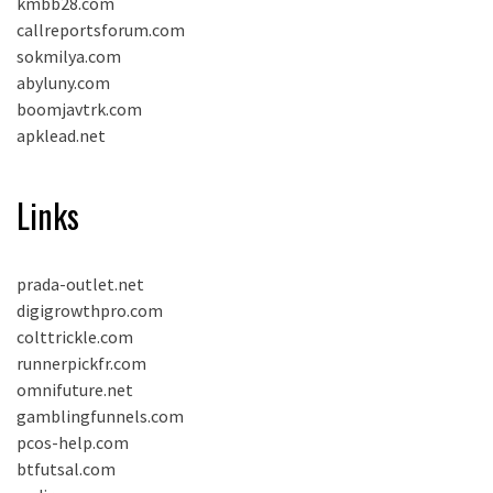
kmbb28.com
callreportsforum.com
sokmilya.com
abyluny.com
boomjavtrk.com
apklead.net
Links
prada-outlet.net
digigrowthpro.com
colttrickle.com
runnerpickfr.com
omnifuture.net
gamblingfunnels.com
pcos-help.com
btfutsal.com