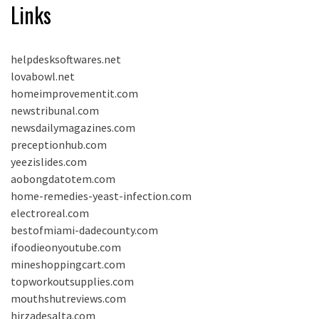
Links
helpdesksoftwares.net
lovabowl.net
homeimprovementit.com
newstribunal.com
newsdailymagazines.com
preceptionhub.com
yeezislides.com
aobongdatotem.com
home-remedies-yeast-infection.com
electroreal.com
bestofmiami-dadecounty.com
ifoodieonyoutube.com
mineshoppingcart.com
topworkoutsupplies.com
mouthshutreviews.com
hirzadesalta.com