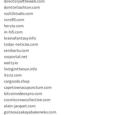
directoryoftheweb.com
donttellashton.com
rush3studio.com
roro90.com
herzio.com
in-hi5.com
krainafantasy.info
todas-noticias.com
senikartu.com
rusportal.net
watty.io
livinginthesun.info
itsriz.com
cargoods.shop
capetownacupuncture.com
bitcoinvideospro.com
cosmiccrowcollective.com
alain-jacquet.com
gotisouizakayabakeneko.com