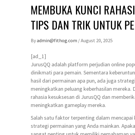
MEMBUKA KUNCI RAHASI
TIPS DAN TRIK UNTUK P
By
admin@fithog.com
/
August 20, 2025
[ad_1]
JurusQQ adalah platform perjudian online po
dinikmati para pemain. Sementara keberuntu
hasil dari permainan apa pun, ada juga strate
meningkatkan peluang keberhasilan mereka. D
rahasia kesuksesan di JurusQQ dan memberika
meningkatkan gameplay mereka.
Salah satu faktor terpenting dalam mencapa
strategi permainan yang Anda mainkan. Apakah
sangat penting untuk memiliki pemahaman y