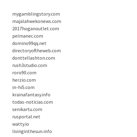
mygamblingstory.com
majalahwekonews.com
2017hoganoutlet.com
pelmanec.com
domino99qq.net
directoryoftheweb.com
donttellashton.com
rush3studio.com
roro90.com
herzio.com
in-hi5.com
krainafantasy.info
todas-noticias.com
senikartu.com
rusportal.net
watty.io
livinginthesun.info