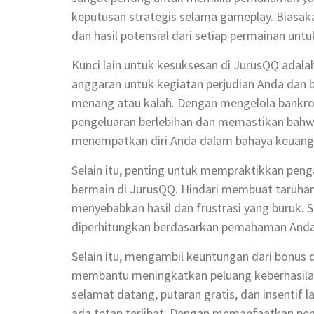
keputusan strategis selama gameplay. Biasaka
dan hasil potensial dari setiap permainan unt
Kunci lain untuk kesuksesan di JurusQQ adal
anggaran untuk kegiatan perjudian Anda dan b
menang atau kalah. Dengan mengelola bankrol
pengeluaran berlebihan dan memastikan bahw
menempatkan diri Anda dalam bahaya keuang
Selain itu, penting untuk mempraktikkan peng
bermain di JurusQQ. Hindari membuat taruhan 
menyebabkan hasil dan frustrasi yang buruk.
diperhitungkan berdasarkan pemahaman Anda t
Selain itu, mengambil keuntungan dari bonus
membantu meningkatkan peluang keberhasila
selamat datang, putaran gratis, dan insentif
ada tetap terlibat. Dengan memanfaatkan pe