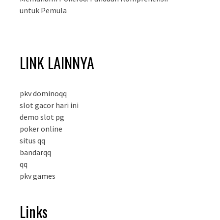
untuk Pemula
LINK LAINNYA
pkv dominoqq
slot gacor hari ini
demo slot pg
poker online
situs qq
bandarqq
qq
pkv games
Links