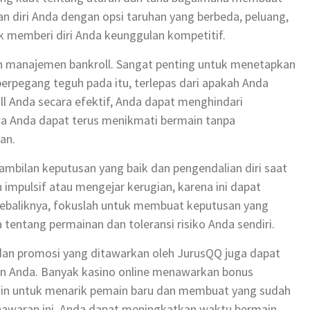
n diri Anda dengan opsi taruhan yang berbeda, peluang,
uk memberi diri Anda keunggulan kompetitif.
ah manajemen bankroll. Sangat penting untuk menetapkan
erpegang teguh pada itu, terlepas dari apakah Anda
l Anda secara efektif, Anda dapat menghindari
a Anda dapat terus menikmati bermain tanpa
an.
ambilan keputusan yang baik dan pengendalian diri saat
impulsif atau mengejar kerugian, karena ini dapat
 Sebaliknya, fokuslah untuk membuat keputusan yang
entang permainan dan toleransi risiko Anda sendiri.
 dan promosi yang ditawarkan oleh JurusQQ juga dapat
n Anda. Banyak kasino online menawarkan bonus
 lain untuk menarik pemain baru dan membuat yang sudah
nawaran ini, Anda dapat meningkatkan waktu bermain