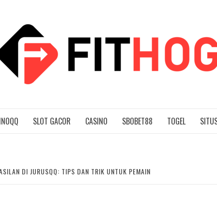
TIKAN SEBELUM MEMILIH SITUS JUDI ONLINE SE
HATI TERTIPU!
INOQQ
SLOT GACOR
CASINO
SBOBET88
TOGEL
SITUS
SILAN DI JURUSQQ: TIPS DAN TRIK UNTUK PEMAIN