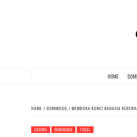
Skip
to
content
BANYAK ASPEK YANG PERLU DIPERHA
HOME
DOM
HOME
DOMINOQQ
MEMBUKA KUNCI RAHASIA KEBERHA
CASINO
DOMINOQQ
TOGEL