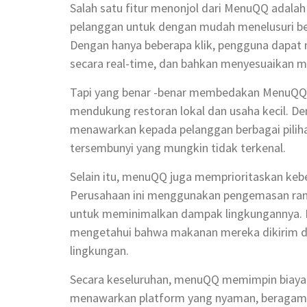
Salah satu fitur menonjol dari MenuQQ adal
pelanggan untuk dengan mudah menelusuri ber
Dengan hanya beberapa klik, pengguna dapa
secara real-time, dan bahkan menyesuaikan m
Tapi yang benar -benar membedakan MenuQQ 
mendukung restoran lokal dan usaha kecil. 
menawarkan kepada pelanggan berbagai piliha
tersembunyi yang mungkin tidak terkenal.
Selain itu, menuQQ juga memprioritaskan keb
Perusahaan ini menggunakan pengemasan ram
untuk meminimalkan dampak lingkungannya.
mengetahui bahwa makanan mereka dikirim d
lingkungan.
Secara keseluruhan, menuQQ memimpin biaya
menawarkan platform yang nyaman, beragam, 