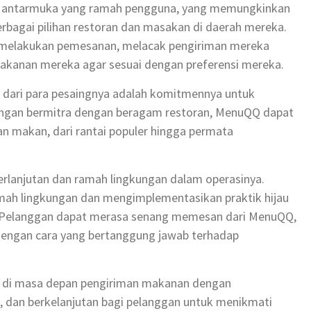
ah antarmuka yang ramah pengguna, yang memungkinkan
bagai pilihan restoran dan masakan di daerah mereka.
t melakukan pemesanan, melacak pengiriman mereka
akanan mereka agar sesuai dengan preferensi mereka.
dari para pesaingnya adalah komitmennya untuk
Dengan bermitra dengan beragam restoran, MenuQQ dapat
n makan, dari rantai populer hingga permata
erlanjutan dan ramah lingkungan dalam operasinya.
ah lingkungan dan mengimplementasikan praktik hijau
 Pelanggan dapat merasa senang memesan dari MenuQQ,
engan cara yang bertanggung jawab terhadap
 di masa depan pengiriman makanan dengan
dan berkelanjutan bagi pelanggan untuk menikmati