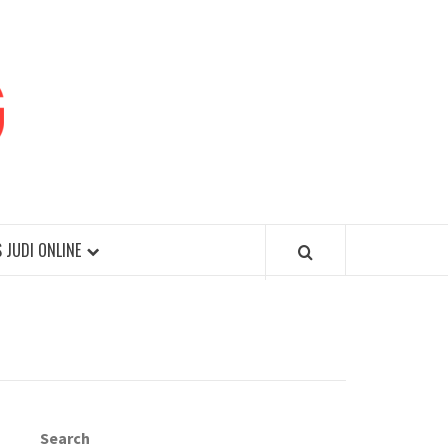
PANDUAN LENGKAP
MEMULAI JUDI
ONLINE UNTUK
BAGAI TEMPAT ANDA BERMAIN, HATI –
PEMULA
 JUDI ONLINE
Search