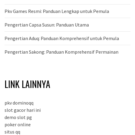
Pkv Games Resmi: Panduan Lengkap untuk Pemula
Pengertian Capsa Susun: Panduan Utama
Pengertian Aduq: Panduan Komprehensif untuk Pemula
Pengertian Sakong: Panduan Komprehensif Permainan
LINK LAINNYA
pkv dominoqq
slot gacor hari ini
demo slot pg
poker online
situs qq