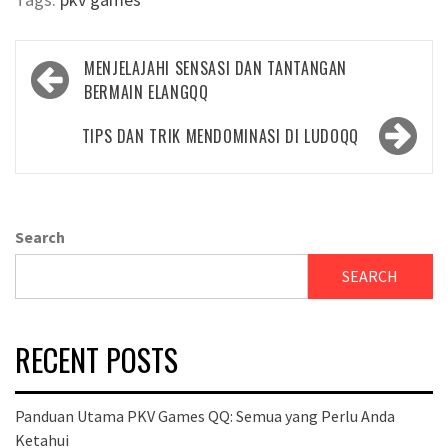
Post
MENJELAJAHI SENSASI DAN TANTANGAN
navigation
BERMAIN ELANGQQ
TIPS DAN TRIK MENDOMINASI DI LUDOQQ
Search
SEARCH
RECENT POSTS
Panduan Utama PKV Games QQ: Semua yang Perlu Anda
Ketahui