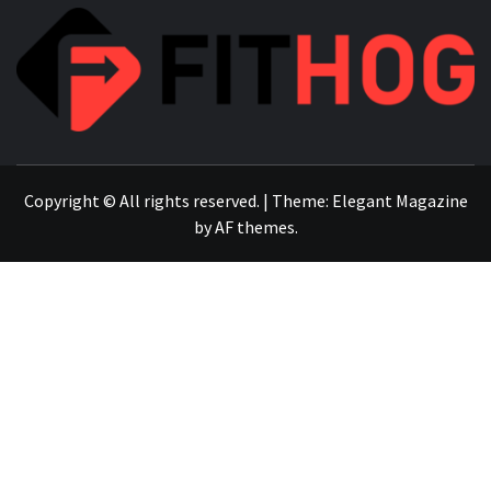
BANYAK ASPEK YANG PERLU DIPERHATIKAN
SEBELUM MEMILIH SITUS JUDI ONLINE SEBAGAI
TEMPAT ANDA BERMAIN, HATI – HATI TERTIPU!
Copyright © All rights reserved.
|
Theme:
Elegant Magazine
by
AF themes
.