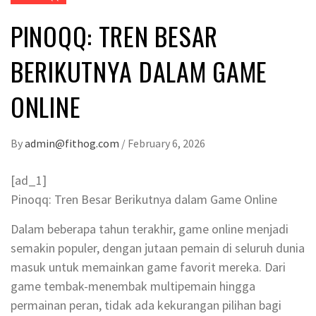
PINOQQ: TREN BESAR
BERIKUTNYA DALAM GAME
ONLINE
By
admin@fithog.com
/
February 6, 2026
[ad_1]
Pinoqq: Tren Besar Berikutnya dalam Game Online
Dalam beberapa tahun terakhir, game online menjadi
semakin populer, dengan jutaan pemain di seluruh dunia
masuk untuk memainkan game favorit mereka. Dari
game tembak-menembak multipemain hingga
permainan peran, tidak ada kekurangan pilihan bagi