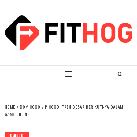
Skip
to
content
BANYAK ASPEK YANG PERLU DIPERHATIKAN
SEBELUM MEMILIH SITUS JUDI ONLINE SEBAGAI
TEMPAT ANDA BERMAIN, HATI – HATI TERTIPU!
Primary
Menu
HOME
DOMINOQQ
PINOQQ: TREN BESAR BERIKUTNYA DALAM
GAME ONLINE
DOMINOQQ