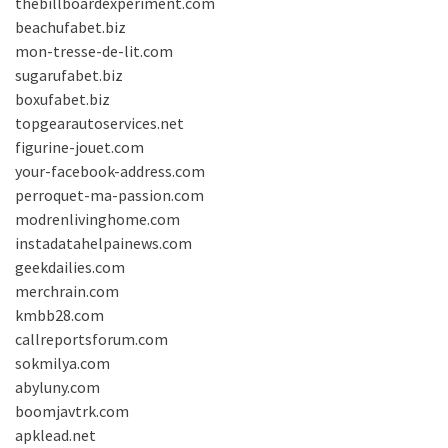
thebillboardexperiment.com
beachufabet.biz
mon-tresse-de-lit.com
sugarufabet.biz
boxufabet.biz
topgearautoservices.net
figurine-jouet.com
your-facebook-address.com
perroquet-ma-passion.com
modrenlivinghome.com
instadatahelpainews.com
geekdailies.com
merchrain.com
kmbb28.com
callreportsforum.com
sokmilya.com
abyluny.com
boomjavtrk.com
apklead.net