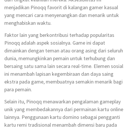
menjadikan Pinoqq favorit di kalangan gamer kasual
yang mencari cara menyenangkan dan menarik untuk
menghabiskan waktu.
Faktor lain yang berkontribusi terhadap popularitas
Pinoqq adalah aspek sosialnya. Game ini dapat
dimainkan dengan teman atau orang asing dari seluruh
dunia, memungkinkan pemain untuk terhubung dan
bersaing satu sama lain secara real-time. Elemen sosial
ini menambah lapisan kegembiraan dan daya saing
ekstra pada game, membuatnya semakin menarik bagi
para pemain.
Selain itu, Pinoqq menawarkan pengalaman gameplay
unik yang membedakannya dari permainan kartu online
lainnya. Penggunaan kartu domino sebagai pengganti
kartu remi tradisional menambah dimensi baru pada