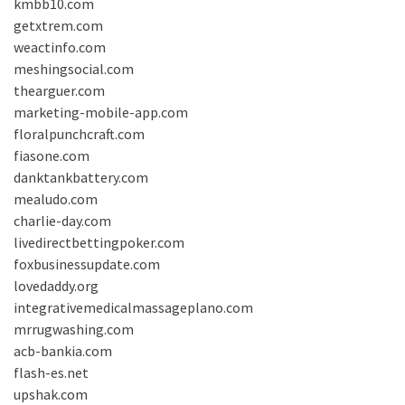
kmbb10.com
getxtrem.com
weactinfo.com
meshingsocial.com
thearguer.com
marketing-mobile-app.com
floralpunchcraft.com
fiasone.com
danktankbattery.com
mealudo.com
charlie-day.com
livedirectbettingpoker.com
foxbusinessupdate.com
lovedaddy.org
integrativemedicalmassageplano.com
mrrugwashing.com
acb-bankia.com
flash-es.net
upshak.com