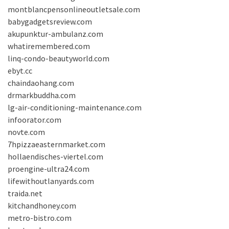
montblancpensonlineoutletsale.com
babygadgetsreview.com
akupunktur-ambulanz.com
whatiremembered.com
linq-condo-beautyworld.com
ebyt.cc
chaindaohang.com
drmarkbuddha.com
lg-air-conditioning-maintenance.com
infoorator.com
novte.com
7hpizzaeasternmarket.com
hollaendisches-viertel.com
proengine-ultra24.com
lifewithoutlanyards.com
traida.net
kitchandhoney.com
metro-bistro.com