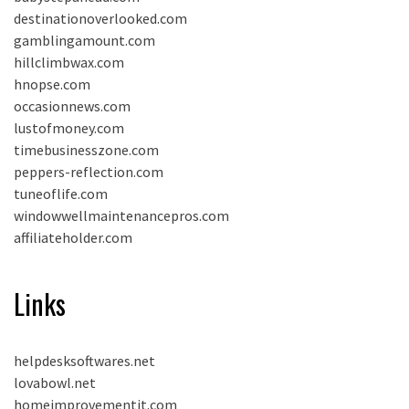
destinationoverlooked.com
gamblingamount.com
hillclimbwax.com
hnopse.com
occasionnews.com
lustofmoney.com
timebusinesszone.com
peppers-reflection.com
tuneoflife.com
windowwellmaintenancepros.com
affiliateholder.com
Links
helpdesksoftwares.net
lovabowl.net
homeimprovementit.com