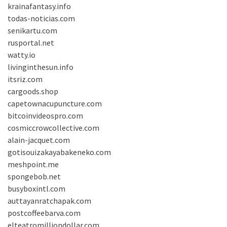
krainafantasy.info
todas-noticias.com
senikartu.com
rusportal.net
watty.io
livinginthesun.info
itsriz.com
cargoods.shop
capetownacupuncture.com
bitcoinvideospro.com
cosmiccrowcollective.com
alain-jacquet.com
gotisouizakayabakeneko.com
meshpoint.me
spongebob.net
busyboxintl.com
auttayanratchapak.com
postcoffeebarva.com
elteatromilliondollar.com