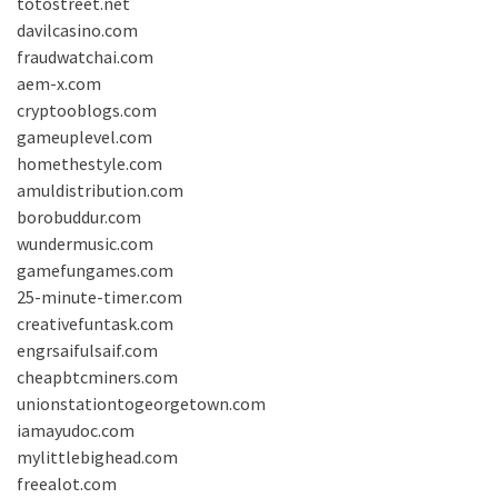
totostreet.net
davilcasino.com
fraudwatchai.com
aem-x.com
cryptooblogs.com
gameuplevel.com
homethestyle.com
amuldistribution.com
borobuddur.com
wundermusic.com
gamefungames.com
25-minute-timer.com
creativefuntask.com
engrsaifulsaif.com
cheapbtcminers.com
unionstationtogeorgetown.com
iamayudoc.com
mylittlebighead.com
freealot.com